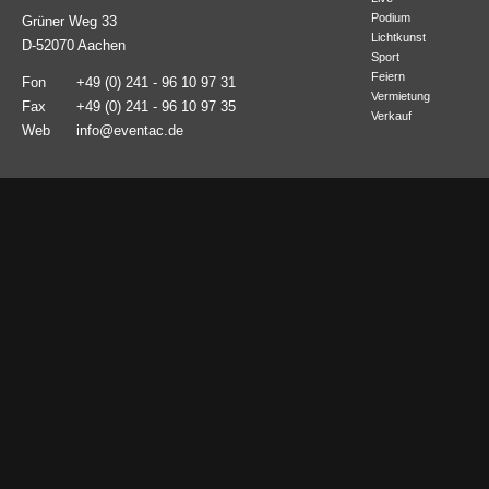
Podium
Grüner Weg 33
Lichtkunst
D-52070 Aachen
Sport
Feiern
Fon
+49 (0) 241 - 96 10 97 31
Vermietung
Fax
+49 (0) 241 - 96 10 97 35
Verkauf
Web
info@eventac.de