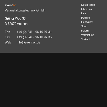
event
ac
Neuigkeiten
Über uns
Veranstaltungstechnik GmbH
Live
Podium
Grüner Weg 33
Lichtkunst
D-52070 Aachen
Sport
Feiern
Fon
+49 (0) 241 - 96 10 97 31
Vermietung
Fax
+49 (0) 241 - 96 10 97 35
Verkauf
Web
info@eventac.de