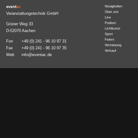
event
ac
Neuigkeiten
Über uns
Veranstaltungstechnik GmbH
Live
Podium
Grüner Weg 33
Lichtkunst
D-52070 Aachen
Sport
Feiern
Fon
+49 (0) 241 - 96 10 97 31
Vermietung
Fax
+49 (0) 241 - 96 10 97 35
Verkauf
Web
info@eventac.de