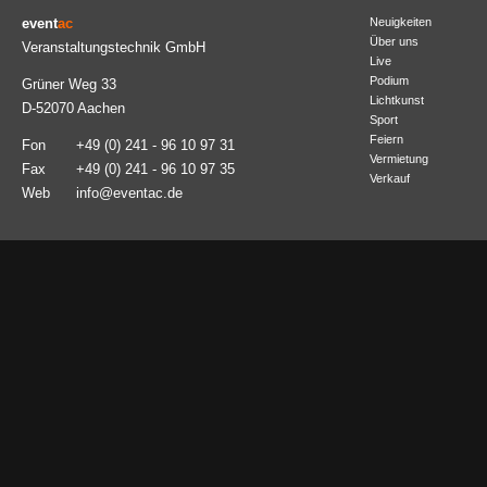
event
ac
Neuigkeiten
Über uns
Veranstaltungstechnik GmbH
Live
Podium
Grüner Weg 33
Lichtkunst
D-52070 Aachen
Sport
Feiern
Fon
+49 (0) 241 - 96 10 97 31
Vermietung
Fax
+49 (0) 241 - 96 10 97 35
Verkauf
Web
info@eventac.de