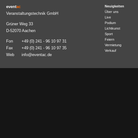
event
ac
Neuigkeiten
Über uns
Veranstaltungstechnik GmbH
Live
Podium
Grüner Weg 33
Lichtkunst
D-52070 Aachen
Sport
Feiern
Fon
+49 (0) 241 - 96 10 97 31
Vermietung
Fax
+49 (0) 241 - 96 10 97 35
Verkauf
Web
info@eventac.de