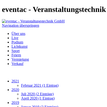
eventac - Veranstaltungstechn
Navigation überspringen
Über uns
Live
Podium
Lichtkunst
Sport
Feiern
Vermietung
Verkauf
2021
Februar 2021 (1 Eintrag)
2020
Juli 2020 (2 Einträge)
April 2020 (1 Eintrag)
2019
Januar 2019 (2 Einträge)